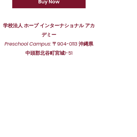
Buy Now
学校法人 ホープ インターナショナル アカ
デミー
Preschool Campus
: 〒904-0113 沖縄県
中頭郡北谷町宮城1-51
904-0113
Okinawa-ken, Nakagami-gun,
Chatan-cho, Miyagi 1-51
Phone ：098-988-7784 Fax：098-
989-9119
InterDivision Campus
: 〒904-0113 沖縄
県中頭郡北谷町宮城3-6
904-0113
Okinawa-ken, Nakagami-gun,
Chatan-cho, Miyagi 3-6
Phone ：098-926-3886 Fax：098-