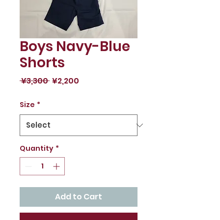
Boys Navy-Blue
Shorts
Regular
Sale
 ¥3,300 
¥2,200
Price
Price
Size
*
Quantity
*
Add to Cart