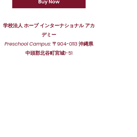
Buy Now
学校法人 ホープ インターナショナル アカ
デミー
Preschool Campus
: 〒904-0113 沖縄県
中頭郡北谷町宮城1-51
904-0113
Okinawa-ken, Nakagami-gun,
Chatan-cho, Miyagi 1-51
Phone ：098-988-7784 Fax：098-
989-9119
InterDivision Campus
: 〒904-0113 沖縄
県中頭郡北谷町宮城3-6
904-0113
Okinawa-ken, Nakagami-gun,
Chatan-cho, Miyagi 3-6
Phone ：098-926-3886 Fax：098-