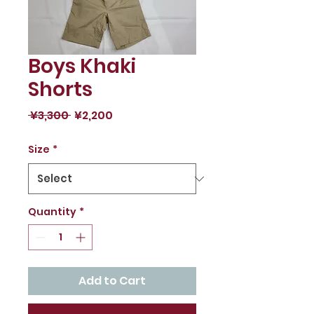
Boys Khaki
Shorts
Regular
Sale
 ¥3,300 
¥2,200
Price
Price
Size
*
Quantity
*
Add to Cart